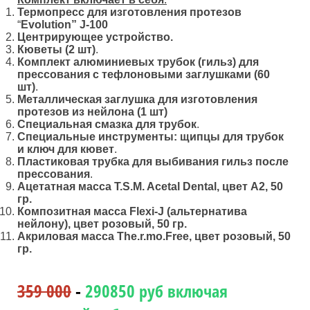
Термопресс для изготовления протезов
“
Evolution
”
J
-100
Центрирующее устройство.
Кюветы (2 шт)
.
Комплект алюминиевых трубок (гильз) для
прессования с тефлоновыми заглушками (60
шт)
.
Металлическая заглушка для изготовления
протезов из нейлона (1 шт)
Специальная смазка для трубок
.
Специальные инструменты: щипцы для трубок
и ключ для кювет
.
Пластиковая трубка для выбивания гильз после
прессования
.
Ацетатная масса
T
.
S
.
M
.
Acetal
Dental
, цвет А2,
50
гр.
Композитная масса
Flexi
-
J
(альтернатива
нейлону), цвет розовый, 50 гр.
Акриловая масса
The
.
r
.
mo
.
Free
, цвет розовый, 50
гр.
359 000
-
290850
руб включая