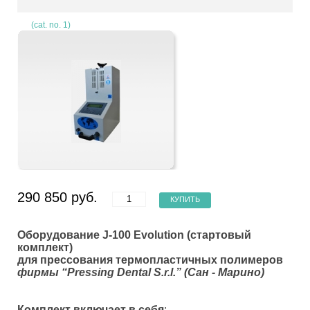
(cat. no. 1)
290 850 руб.
КУПИТЬ
Оборудование
J
-100
Evolution
(стартовый
комплект)
для прессования термопластичных полимеров
фирмы “
Pressing
Dental
S
.
r
.
l
.” (Сан - Марино)
Комплект включает в себя
: